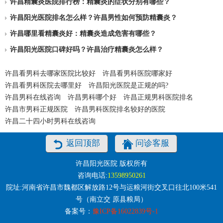
许昌精囊炎医院排行榜：精囊炎的症状分别有哪些？
许昌阳光医院排名怎么样？许昌男性如何预防精囊炎？
许昌哪里看精囊炎好：精囊炎造成危害有哪些？
许昌阳光医院口碑好吗？许昌治疗精囊炎怎么样？
许昌看男科去哪家医院比较好
许昌看男科医院哪家好
许昌看男科医院去哪里好
许昌阳光医院是正规的吗?
许昌男科在线咨询
许昌男科哪个好
许昌正规男科医院排名
许昌市男科正规医院
许昌男科医院排名较好的医院
许昌二十四小时男科在线咨询
返回顶部
问诊客服
许昌阳光医院 版权所有
咨询电话:
13598950261
院址:河南省许昌市魏都区解放路12号与运粮河街交叉口往北100米541
号（南立交 原县粮局）
备案号：
豫ICP备16022839号-1