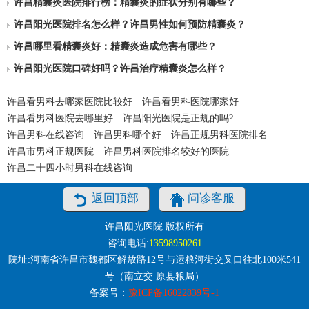
许昌精囊炎医院排行榜：精囊炎的症状分别有哪些？
许昌阳光医院排名怎么样？许昌男性如何预防精囊炎？
许昌哪里看精囊炎好：精囊炎造成危害有哪些？
许昌阳光医院口碑好吗？许昌治疗精囊炎怎么样？
许昌看男科去哪家医院比较好
许昌看男科医院哪家好
许昌看男科医院去哪里好
许昌阳光医院是正规的吗?
许昌男科在线咨询
许昌男科哪个好
许昌正规男科医院排名
许昌市男科正规医院
许昌男科医院排名较好的医院
许昌二十四小时男科在线咨询
返回顶部
问诊客服
许昌阳光医院 版权所有
咨询电话:
13598950261
院址:河南省许昌市魏都区解放路12号与运粮河街交叉口往北100米541
号（南立交 原县粮局）
备案号：
豫ICP备16022839号-1